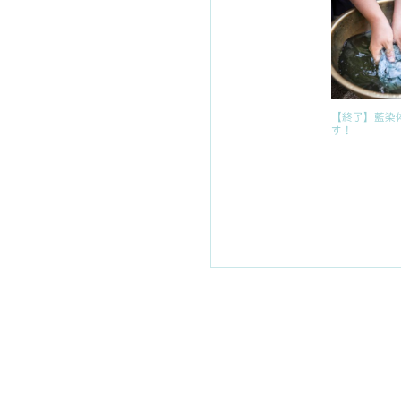
【終了】藍染
す！