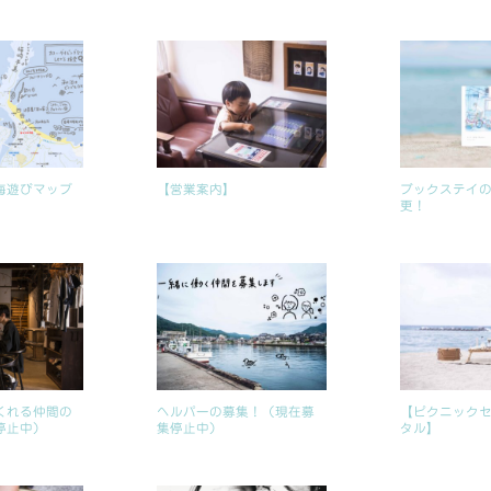
海遊びマップ
【営業案内】
ブックステイ
更！
くれる仲間の
ヘルパーの募集！（現在募
【ピクニック
停止中）
集停止中）
タル】