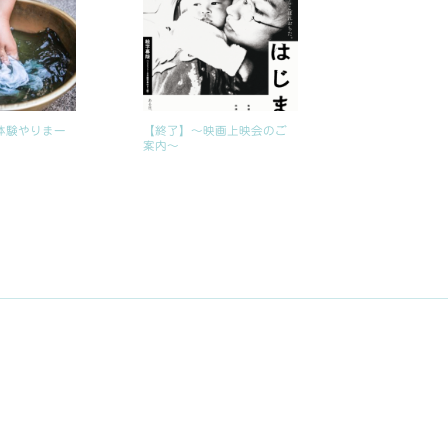
体験やりまー
【終了】〜映画上映会のご
案内〜